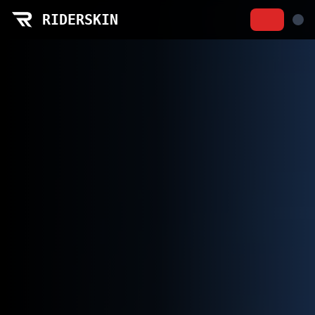
Realisations RiderSkin | Galerie combinaisons moto sur me
RIDERSKIN